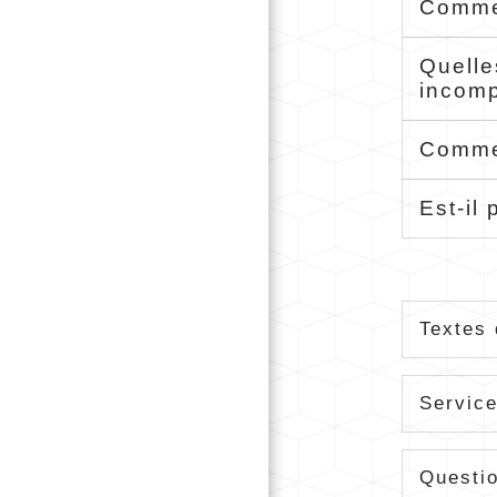
Commen
Quelle
incom
Commen
Est-il
Textes 
Service
Questi