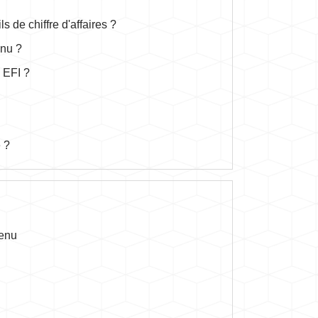
de chiffre d'affaires ?
enu ?
 EFI ?
é ?
venu