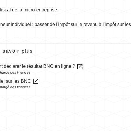
iscal de la micro-entreprise
neur individuel : passer de l'impôt sur le revenu à l'impôt sur le
 savoir plus
open_in_new
déclarer le résultat BNC en ligne ?
chargé des finances
open_in_new
iel sur les BNC
chargé des finances