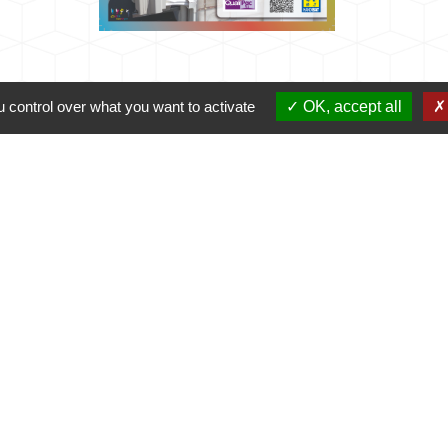
 control over what you want to activate
OK, accept all
Mairie
Commune de Fleuré
Route de Poitiers
86340 Fleuré - FRANCE
+33 5 49 42 60 15
Contact par formulaire