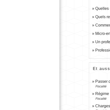
Quelles 
Quels re
Comment 
Micro-en
Un profe
Professi
Et auss
Passer d
Fiscalité
Régime f
Fiscalité
Charges 