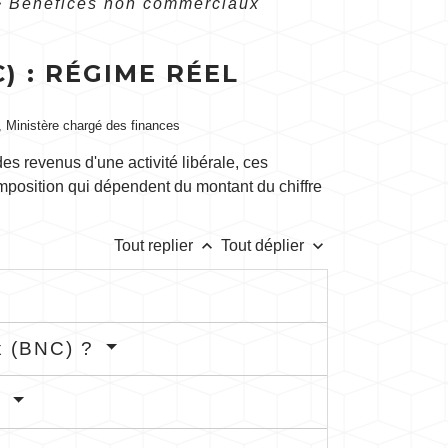
>
Bénéfices non commerciaux
 : RÉGIME RÉEL
e), Ministère chargé des finances
es revenus d'une activité libérale, ces
mposition qui dépendent du montant du chiffre
keyboard_arrow_up
keyboard_arrow_down
Tout replier
Tout déplier
x (BNC) ?
?