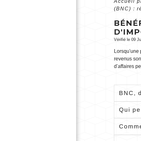
Accueil 
(BNC) : r
BÉNÉF
D'IMP
Vérifié le 09 J
Lorsqu'une p
revenus son
d'affaires p
BNC, d
Qui pe
Commen