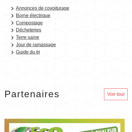
keyboard_arrow_right
Annonces de covoiturage
keyboard_arrow_right
Borne électrique
keyboard_arrow_right
Compostage
keyboard_arrow_right
Décheteries
keyboard_arrow_right
Terre saine
keyboard_arrow_right
Jour de ramassage
keyboard_arrow_right
Guide du tri
Partenaires
Voir tout