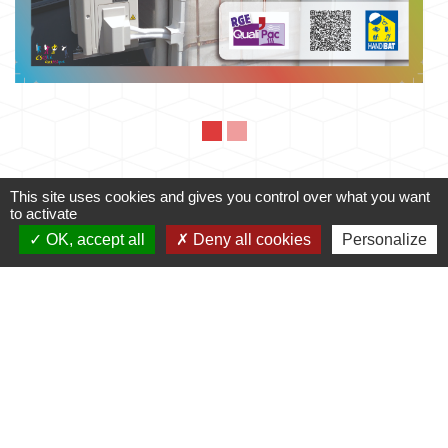
This site uses cookies and gives you control over what you want
to activate
Mairie
OK, accept all
Deny all cookies
Personalize
Commune de Fleuré
Route de Poitiers
86340 Fleuré - FRANCE
+33 5 49 42 60 15
Contact par formulaire