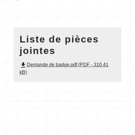
Liste de pièces
jointes
file_download
Demande de badge.pdf (PDF - 310.41
kB)