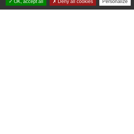
OK, accept all
Deny all cookies
Personalize
86340 Fleuré - FRANCE
+33 5 49 42 60 15
Contact par formulaire
Liens
C.C Les Vallées du Clain
Département de la Vienne
Mentions légales
-
Politique de confidentialité
-
Accessibilité
-
Plan du site
-
Gestion des cookies