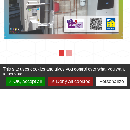
This site uses cookies and gives you control over what you want
to activate
Mairie
OK, accept all
Deny all cookies
Personalize
Commune de Fleuré
Route de Poitiers
86340 Fleuré - FRANCE
+33 5 49 42 60 15
Contact par formulaire