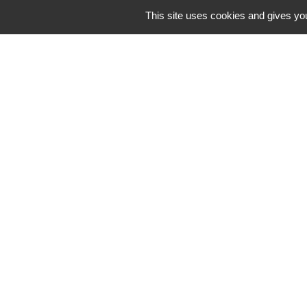
This site uses cookies and gives you
Liens
C.C Les Vallées 
Département de l
M