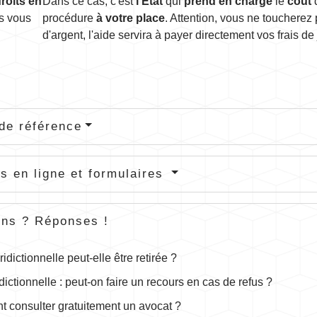
droits en
Dans ce cas, c'est
l'État
qui
prend en charge
le
coût
d
is vous
procédure
à votre place
. Attention, vous ne toucherez
d'argent, l'aide servira à payer directement vos frais de 
de référence
s en ligne et formulaires
ons ? Réponses !
ridictionnelle peut-elle être retirée ?
dictionnelle : peut-on faire un recours en cas de refus ?
 consulter gratuitement un avocat ?