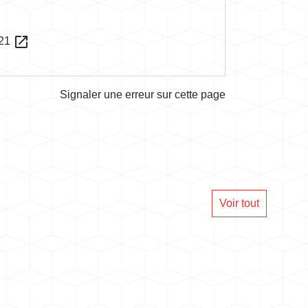
open_in_new
021
Signaler une erreur sur cette page
Voir tout