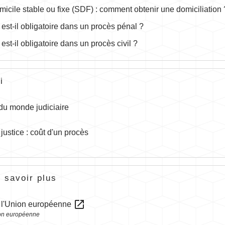
icile stable ou fixe (SDF) : comment obtenir une domiciliation 
 est-il obligatoire dans un procès pénal ?
 est-il obligatoire dans un procès civil ?
i
du monde judiciaire
 justice : coût d'un procès
 savoir plus
open_in_new
 l'Union européenne
on européenne