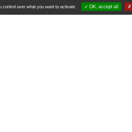
86340 Fleuré - FRANCE
 control over what you want to activate
OK, accept all
+33 5 49 42 60 15
Contact par formulaire
du Clain
a Vienne
entions légales
-
Politique de confidentialité
-
Accessibilité
-
Site créé en partenariat avec Réseau d