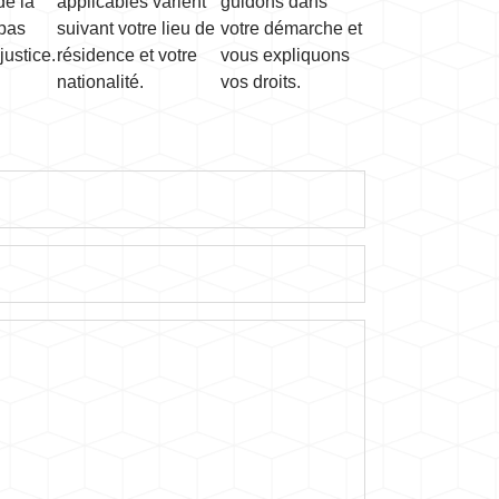
e la
applicables varient
guidons dans
 pas
suivant votre lieu de
votre démarche et
justice.
résidence et votre
vous expliquons
nationalité.
vos droits.