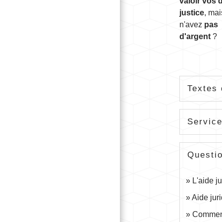
valoir vos 
justice
, ma
n'avez
pas
d'argent
?
Textes 
Service
Questi
L'aide ju
Aide juri
Comment