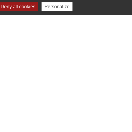
Deny all cookies
Personalize
Plan du site
-
Gestion des cookies
es Communes