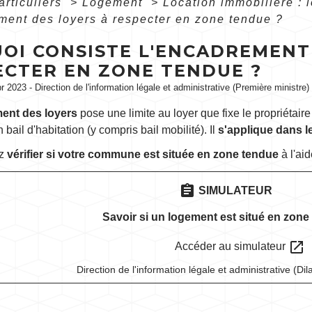
articuliers
>
Logement
>
Location immobilière : 
ment des loyers à respecter en zone tendue ?
UOI CONSISTE L'ENCADREMENT
ECTER EN ZONE TENDUE ?
pr 2023 - Direction de l'information légale et administrative (Première ministre)
ent des loyers
pose une limite au loyer que fixe le propriétaire
 bail d'habitation (y compris bail mobilité). Il
s'applique dans 
ez
vérifier si votre commune est située en zone tendue
à l'aid
assignment
SIMULATEUR
Savoir si un logement est situé en zone
open_in_new
Accéder au simulateur
Direction de l'information légale et administrative (Dil