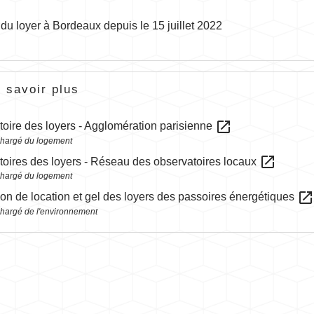
du loyer à Bordeaux depuis le 15 juillet 2022
 savoir plus
open_in_new
oire des loyers - Agglomération parisienne
chargé du logement
open_in_new
oires des loyers - Réseau des observatoires locaux
chargé du logement
open_in_new
tion de location et gel des loyers des passoires énergétiques
chargé de l'environnement