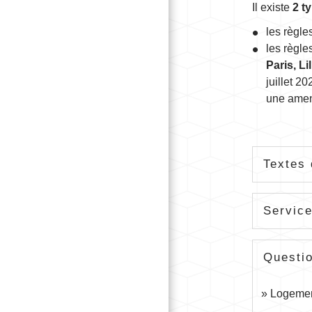
Il existe
2 t
les règle
les règle
Paris, L
juillet 20
une amen
Textes 
Service
Questi
Logement