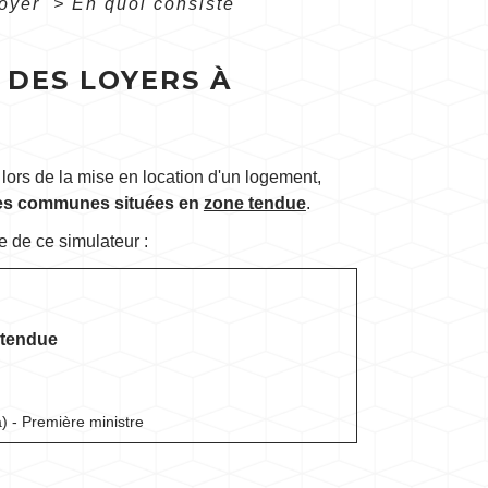
loyer
>
En quoi consiste
 DES LOYERS À
 lors de la mise en location d'un logement,
les communes situées en
zone tendue
.
e de ce simulateur :
 tendue
a) - Première ministre