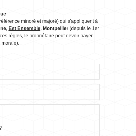
due
 référence minoré et majoré) qui s'appliquent à
nne,
Est Ensemble
, Montpellier
(depuis le 1
er
 ces règles, le propriétaire peut devoir payer
e morale).
?