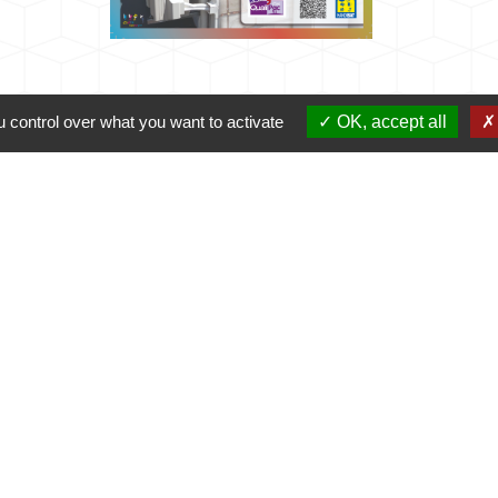
 control over what you want to activate
OK, accept all
Mairie
Commune de Fleuré
Route de Poitiers
86340 Fleuré - FRANCE
+33 5 49 42 60 15
Contact par formulaire