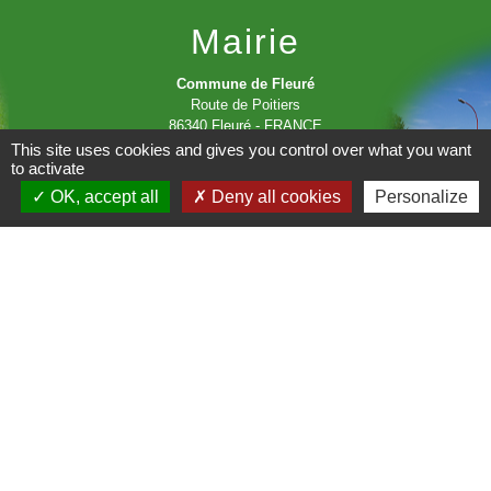
Mairie
Commune de Fleuré
Route de Poitiers
86340 Fleuré - FRANCE
+33 5 49 42 60 15
This site uses cookies and gives you control over what you want
to activate
Contact par formulaire
OK, accept all
Deny all cookies
Personalize
Liens
C.C Les Vallées du Clain
Département de la Vienne