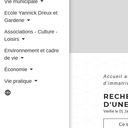
Vie municipale
Ecole Yannick Dreux et
Garderie
Associations - Culture -
Loisirs
Environnement et cadre
de vie
Économie
Accueil 
Vie pratique
d'immatri
language
RECH
D'UNE
Vérifié le 01 J
Ce s