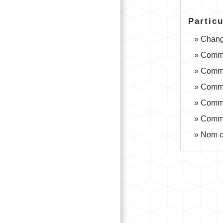
Particu
Change
Commen
Commen
Commen
Commen
Commen
Nom co