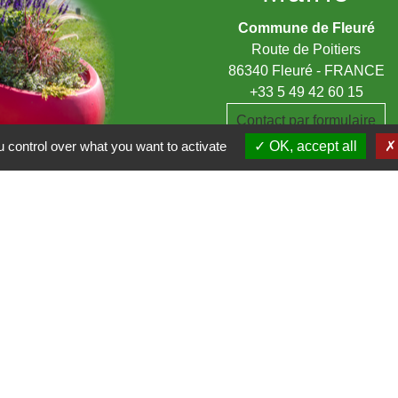
Commune de Fleuré
Route de Poitiers
86340 Fleuré - FRANCE
+33 5 49 42 60 15
Contact par formulaire
 control over what you want to activate
OK, accept all
du Clain
a Vienne
entions légales
-
Politique de confidentialité
-
Accessibilité
-