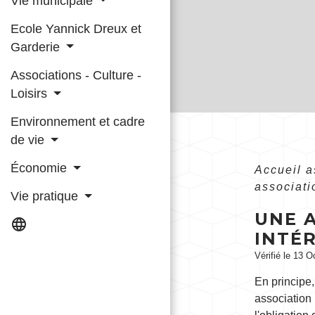
Vie municipale
Ecole Yannick Dreux et
Garderie
Associations - Culture -
Loisirs
Environnement et cadre
de vie
Économie
Accueil 
associat
Vie pratique
UNE 
language
INTÉR
Vérifié le 13 O
En principe
association 