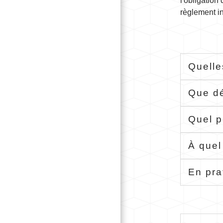
l'obligation 
règlement in
Quelle
Que dé
Quel p
À quel
En pra