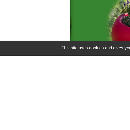
This site uses cookies and gives you
Liens
C.C Les Vallées 
Département de l
M