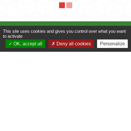
Mairie
This site uses cookies and gives you control over what you want
to activate
OK, accept all
Deny all cookies
Personalize
Commune de Fleuré
Route de Poitiers
86340 Fleuré - FRANCE
+33 5 49 42 60 15
Contact par formulaire
Liens
C.C Les Vallées du Clain