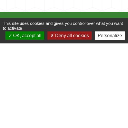
Mairie
This site uses cookies and gives you control over what you want
to activate
Commune de Fleuré
OK, accept all
Deny all cookies
Personalize
Route de Poitiers
86340 Fleuré - FRANCE
+33 5 49 42 60 15
Contact par formulaire
Liens
C.C Les Vallées du Clain