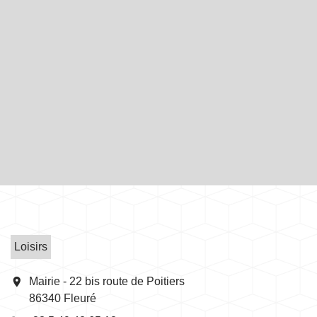
Loisirs
location_on
Mairie - 22 bis route de Poitiers
86340 Fleuré