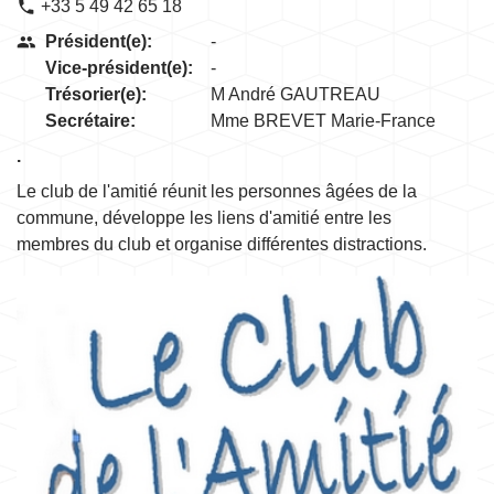
+33 5 49 42 65 18
phone
Président(e):
-
people
Vice-président(e):
-
Trésorier(e):
M André GAUTREAU
Secrétaire:
Mme BREVET Marie-France
.
Le club de l'amitié réunit les personnes âgées de la
commune, développe les liens d'amitié entre les
membres du club et organise différentes distractions.