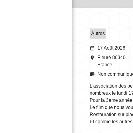
Autres
date_range
17 Août 2026
room
Fleuré 86340
France
account_balance_wallet
Non communiqu
L'association des pe
nombreux le lundi 17 
Pour la 3ème année c
Le film que nous vo
Restauration sur pla
Et comme les autres 