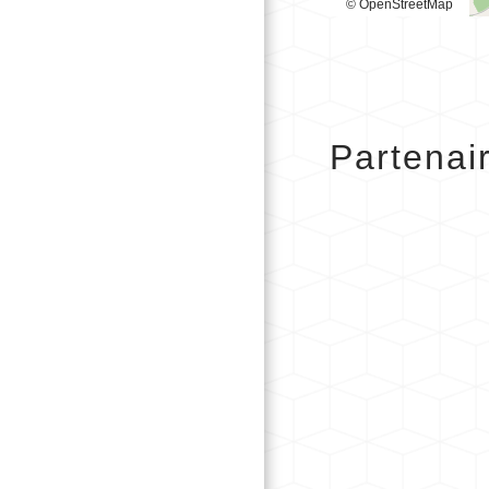
© OpenStreetMap
Partenai